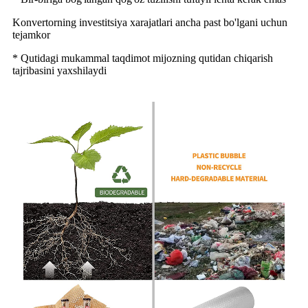
Konvertorning investitsiya xarajatlari ancha past bo'lgani uchun
tejamkor
* Qutidagi mukammal taqdimot mijozning qutidan chiqarish
tajribasini yaxshilaydi