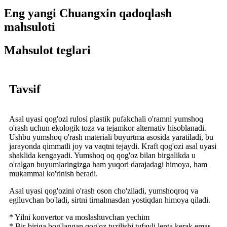
Eng yangi Chuangxin qadoqlash
mahsuloti
Mahsulot teglari
Tavsif
Asal uyasi qog'ozi rulosi plastik pufakchali o'ramni yumshoq
o'rash uchun ekologik toza va tejamkor alternativ hisoblanadi.
Ushbu yumshoq o'rash materiali buyurtma asosida yaratiladi, bu
jarayonda qimmatli joy va vaqtni tejaydi. Kraft qog'ozi asal uyasi
shaklida kengayadi. Yumshoq oq qog'oz bilan birgalikda u
o'ralgan buyumlaringizga ham yuqori darajadagi himoya, ham
mukammal ko'rinish beradi.
Asal uyasi qog'ozini o'rash oson cho'ziladi, yumshoqroq va
egiluvchan bo'ladi, sirtni tirnalmasdan yostiqdan himoya qiladi.
* Yilni konvertor va moslashuvchan yechim
* Bir-biriga bog'langan qog'oz tuzilishi tufayli lenta kerak emas