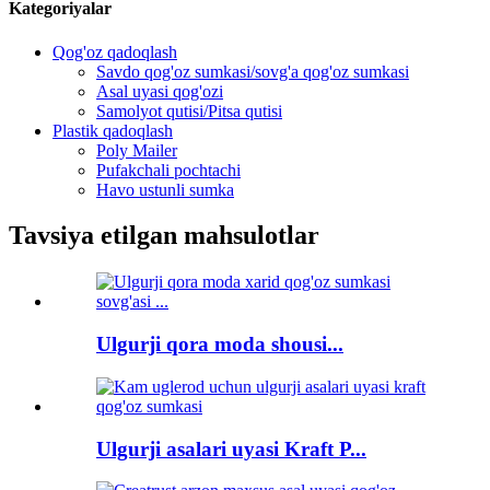
Kategoriyalar
Qog'oz qadoqlash
Savdo qog'oz sumkasi/sovg'a qog'oz sumkasi
Asal uyasi qog'ozi
Samolyot qutisi/Pitsa qutisi
Plastik qadoqlash
Poly Mailer
Pufakchali pochtachi
Havo ustunli sumka
Tavsiya etilgan mahsulotlar
Ulgurji qora moda shousi...
Ulgurji asalari uyasi Kraft P...