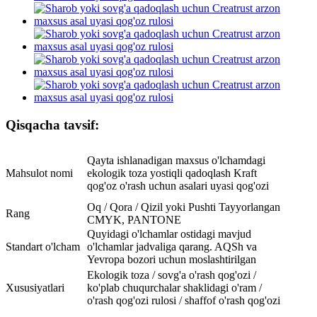
Qisqacha tavsif:
Qayta ishlanadigan maxsus o'lchamdagi
Mahsulot nomi
ekologik toza yostiqli qadoqlash Kraft
qog'oz o'rash uchun asalari uyasi qog'ozi
Oq / Qora / Qizil yoki Pushti Tayyorlangan
Rang
CMYK, PANTONE
Quyidagi o'lchamlar ostidagi mavjud
Standart o'lcham
o'lchamlar jadvaliga qarang. AQSh va
Yevropa bozori uchun moslashtirilgan
Ekologik toza / sovg'a o'rash qog'ozi /
Xususiyatlari
ko'plab chuqurchalar shaklidagi o'ram /
o'rash qog'ozi rulosi / shaffof o'rash qog'ozi