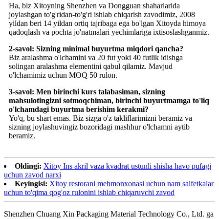
Ha, biz Xitoyning Shenzhen va Dongguan shaharlarida
joylashgan to'g'ridan-to'g'ri ishlab chiqarish zavodimiz, 2008
yildan beri 14 yildan ortiq tajribaga ega bo'lgan Xitoyda himoya
qadoqlash va pochta jo'natmalari yechimlariga ixtisoslashganmiz.
2-savol: Sizning minimal buyurtma miqdori qancha?
Biz aralashma o'lchamini va 20 fut yoki 40 futlik idishga
solingan aralashma elementini qabul qilamiz. Mavjud
o'lchamimiz uchun MOQ 50 rulon.
3-savol: Men birinchi kurs talabasiman, sizning
mahsulotingizni sotmoqchiman, birinchi buyurtmamga to'liq
o'lchamdagi buyurtma berishim kerakmi?
Yo'q, bu shart emas. Biz sizga o'z takliflarimizni beramiz va
sizning joylashuvingiz bozoridagi mashhur o'lchamni aytib
beramiz.
Oldingi:
Xitoy Ins akril vaza kvadrat ustunli shisha havo pufagi
uchun zavod narxi
Keyingisi:
Xitoy restorani mehmonxonasi uchun nam salfetkalar
uchun to'qima qog'oz rulonini ishlab chiqaruvchi zavod
Shenzhen Chuang Xin Packaging Material Technology Co., Ltd. ga