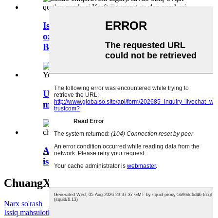
Ishlab chiqaruvchi ulgurji savdo
oziq-ovqat qog'oz sumkasi Kraft
Bro...
Ulgurji savdo yorlig'i bilan qog'ozga
maxsus ranglar yorlig'i...
Asal uyasi qog'oz konvert sumkasi
ishlab chiqaruvchisi
ChuangXinga Xush kelibsiz
Narx so'rash
Issiq mahsulotlar
-
Sayt xaritasi
-
AMP Mobile