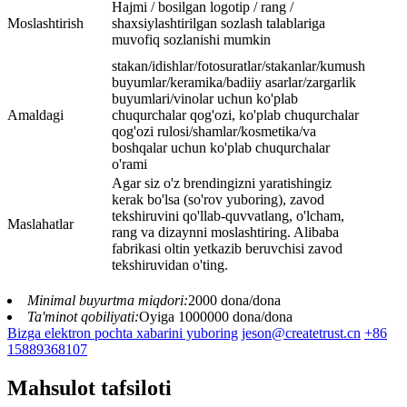
Hajmi / bosilgan logotip / rang /
Moslashtirish
shaxsiylashtirilgan sozlash talablariga
muvofiq sozlanishi mumkin
stakan/idishlar/fotosuratlar/stakanlar/kumush
buyumlar/keramika/badiiy asarlar/zargarlik
buyumlari/vinolar uchun ko'plab
Amaldagi
chuqurchalar qog'ozi, ko'plab chuqurchalar
qog'ozi rulosi/shamlar/kosmetika/va
boshqalar uchun ko'plab chuqurchalar
o'rami
Agar siz o'z brendingizni yaratishingiz
kerak bo'lsa (so'rov yuboring), zavod
tekshiruvini qo'llab-quvvatlang, o'lcham,
Maslahatlar
rang va dizaynni moslashtiring. Alibaba
fabrikasi oltin yetkazib beruvchisi zavod
tekshiruvidan o'ting.
Minimal buyurtma miqdori:
2000 dona/dona
Ta'minot qobiliyati:
Oyiga 1000000 dona/dona
Bizga elektron pochta xabarini yuboring
jeson@createtrust.cn
+86
15889368107
Mahsulot tafsiloti