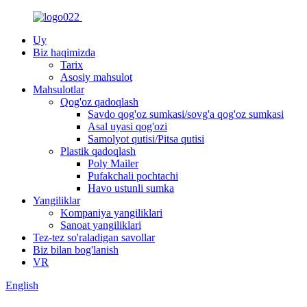
Uy
Biz haqimizda
Tarix
Asosiy mahsulot
Mahsulotlar
Qog'oz qadoqlash
Savdo qog'oz sumkasi/sovg'a qog'oz sumkasi
Asal uyasi qog'ozi
Samolyot qutisi/Pitsa qutisi
Plastik qadoqlash
Poly Mailer
Pufakchali pochtachi
Havo ustunli sumka
Yangiliklar
Kompaniya yangiliklari
Sanoat yangiliklari
Tez-tez so'raladigan savollar
Biz bilan bog'lanish
VR
English