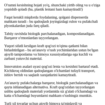
O'ramni kesishning hojati yo'q, shunchaki yirtib oling va u o'ziga
yopishib qoladi (ha, plastik lentani ham kamaytiradi!)
Faqat kerakli miqdorda foydalaning, qolgani dispenserda
mahkam turadi - bu qadoqlash joyingizdagi rulon va pufakchali
plyonkalardan juda farq qiladi.
Tabiiy ravishda biologik parchalanadigan, kompostlanadigan.
Barqaror o'rmonlardan tayyorlangan.
Yuqori sifatli kesilgan kraft qog'ozi to'qima qatlami bilan
birlashtirilgan - bu an'anaviy o'rash yechimlaridan ustun bo'lgan
ajoyib tamponlama va himoya xususiyatlariga ega kuchli va
zarbani yutuvchi material.
Innovatsion asalari uyasi qog'ozi lenta va kesishni bartaraf etadi.
Kichikroq oldindan qadoqlangan o'lchamlari tufayli transport,
ishlov berish va saqlash xarajatlarini kamaytiradi.
An'anaviy pufakchalarga barqaror, biologik parchalanadigan va
qayta ishlanadigan alternativa. Kraft qog'ozidan tayyorlangan
ushbu qadoqlash materiali yordamida siz g'alati o'lchamdagi va
katta o'lchamdagi buyumlarni mahkam o'rashingiz mumkin.
Turli xil tovarlar uchun ajoyib himoya ta'minlaydi va